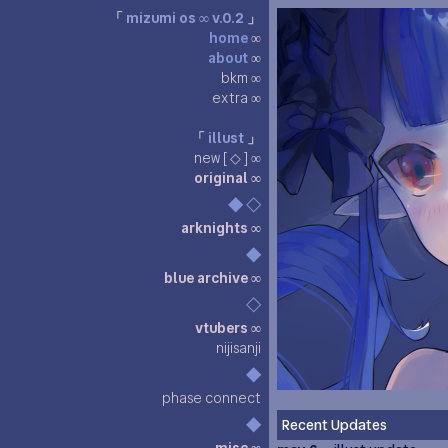
「
mizumi os ∞ v.0.2
」
home
∞
about
∞
bkm ∞
extra ∞
「
illust
」
new [ ◇ ] ∞
original ∞
◆
◇
arknights ∞
◆
blue archive ∞
◇
vtubers ∞
nijisanji
◆
phase connect
◆