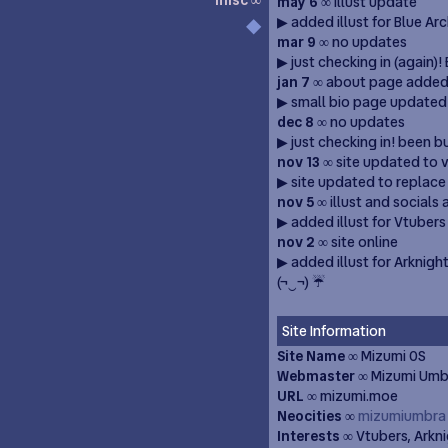
misc ∞
◆